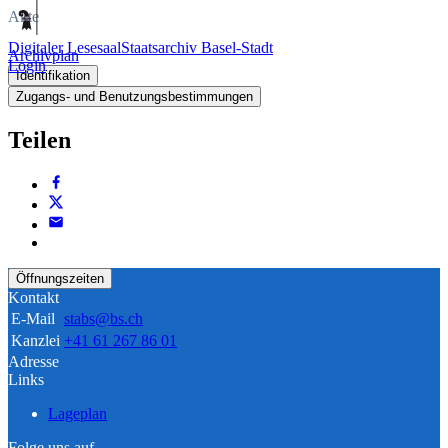
Akte
Digitaler Lesesaal
Staatsarchiv Basel-Stadt
Archivplan
Login
Identifikation
Zugangs- und Benutzungsbestimmungen
Teilen
Öffnungszeiten
Kontakt
E-Mail
stabs@bs.ch
Kanzlei
+41 61 267 86 01
Adresse
Links
Lageplan
Folge uns auf