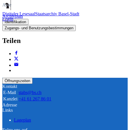
Akte
Digitaler Lesesaal
Staatsarchiv Basel-Stadt
Archivplan
Login
Identifikation
Zugangs- und Benutzungsbestimmungen
Teilen
Öffnungszeiten
Kontakt
E-Mail
stabs@bs.ch
Kanzlei
+41 61 267 86 01
Adresse
Links
Lageplan
Folge uns auf