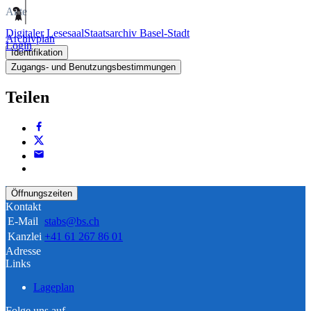
Akte
Digitaler Lesesaal
Staatsarchiv Basel-Stadt
Archivplan
Login
Identifikation
Zugangs- und Benutzungsbestimmungen
Teilen
Öffnungszeiten
Kontakt
E-Mail
stabs@bs.ch
Kanzlei
+41 61 267 86 01
Adresse
Links
Lageplan
Folge uns auf