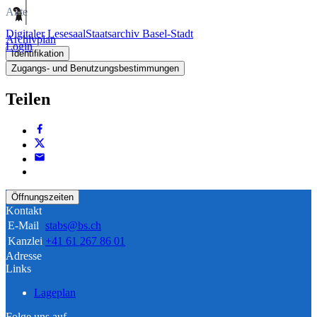
Akte
Digitaler Lesesaal
Staatsarchiv Basel-Stadt
Archivplan
Login
Identifikation
Zugangs- und Benutzungsbestimmungen
Teilen
Öffnungszeiten
Kontakt
E-Mail
stabs@bs.ch
Kanzlei
+41 61 267 86 01
Adresse
Links
Lageplan
Folge uns auf