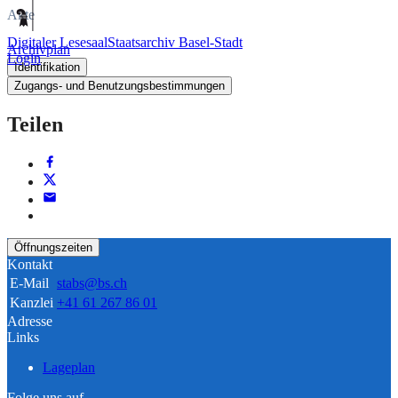
Akte
Digitaler Lesesaal
Staatsarchiv Basel-Stadt
Archivplan
Login
Identifikation
Zugangs- und Benutzungsbestimmungen
Teilen
Öffnungszeiten
Kontakt
E-Mail
stabs@bs.ch
Kanzlei
+41 61 267 86 01
Adresse
Links
Lageplan
Folge uns auf