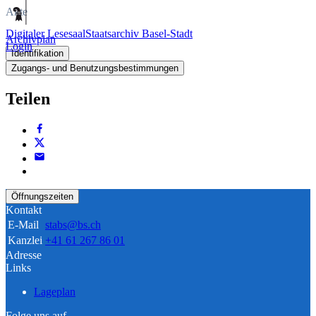
Akte
Digitaler Lesesaal
Staatsarchiv Basel-Stadt
Archivplan
Login
Identifikation
Zugangs- und Benutzungsbestimmungen
Teilen
Öffnungszeiten
Kontakt
E-Mail
stabs@bs.ch
Kanzlei
+41 61 267 86 01
Adresse
Links
Lageplan
Folge uns auf