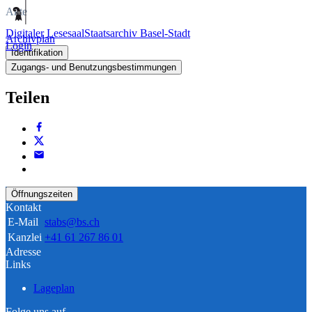
Akte
Digitaler Lesesaal
Staatsarchiv Basel-Stadt
Archivplan
Login
Identifikation
Zugangs- und Benutzungsbestimmungen
Teilen
Öffnungszeiten
Kontakt
E-Mail
stabs@bs.ch
Kanzlei
+41 61 267 86 01
Adresse
Links
Lageplan
Folge uns auf