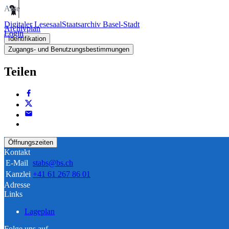
Akte
Digitaler Lesesaal
Staatsarchiv Basel-Stadt
Archivplan
Login
Identifikation
Zugangs- und Benutzungsbestimmungen
Teilen
Öffnungszeiten
Kontakt
E-Mail
stabs@bs.ch
Kanzlei
+41 61 267 86 01
Adresse
Links
Lageplan
Folge uns auf