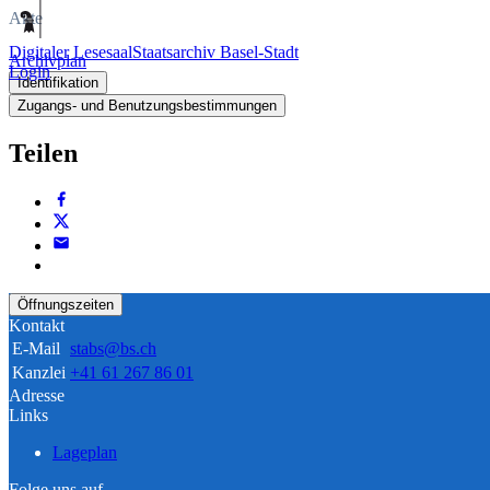
Akte
Digitaler Lesesaal
Staatsarchiv Basel-Stadt
Archivplan
Login
Identifikation
Zugangs- und Benutzungsbestimmungen
Teilen
Öffnungszeiten
Kontakt
E-Mail
stabs@bs.ch
Kanzlei
+41 61 267 86 01
Adresse
Links
Lageplan
Folge uns auf