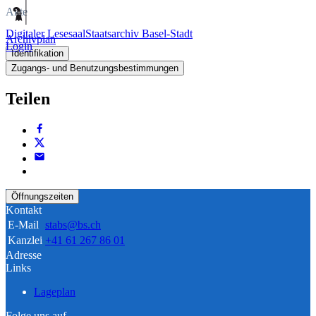
Akte
Digitaler Lesesaal
Staatsarchiv Basel-Stadt
Archivplan
Login
Identifikation
Zugangs- und Benutzungsbestimmungen
Teilen
Öffnungszeiten
Kontakt
E-Mail
stabs@bs.ch
Kanzlei
+41 61 267 86 01
Adresse
Links
Lageplan
Folge uns auf