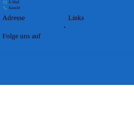
E-Mail
stabs@bs.ch
Kanzlei
+41 61 267 86 01
Adresse
Links
Lageplan
Folge uns auf
Impressum
Disclaimer