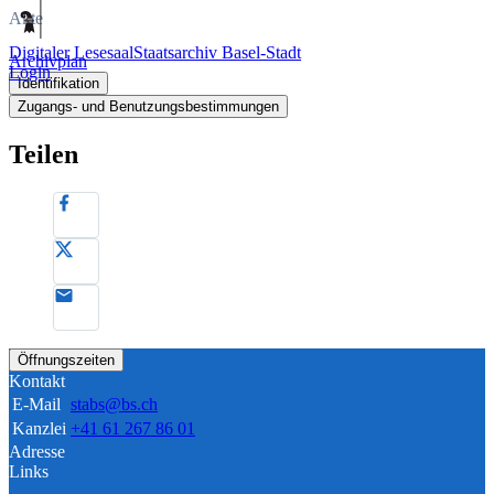
Akte
Digitaler Lesesaal
Staatsarchiv Basel-Stadt
Archivplan
Login
Identifikation
Zugangs- und Benutzungsbestimmungen
Teilen
Öffnungszeiten
Kontakt
E-Mail
stabs@bs.ch
Kanzlei
+41 61 267 86 01
Adresse
Links