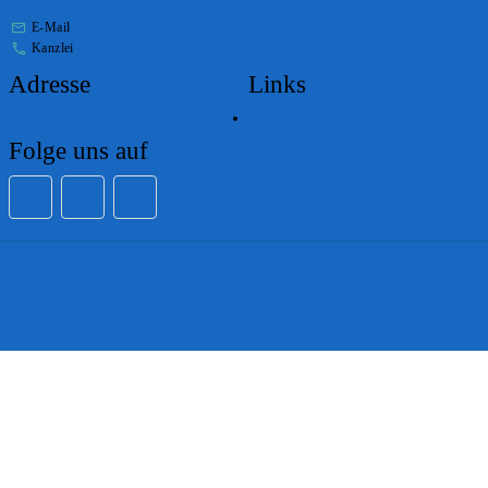
E-Mail
stabs@bs.ch
Kanzlei
+41 61 267 86 01
Adresse
Links
Lageplan
Folge uns auf
Impressum
Disclaimer