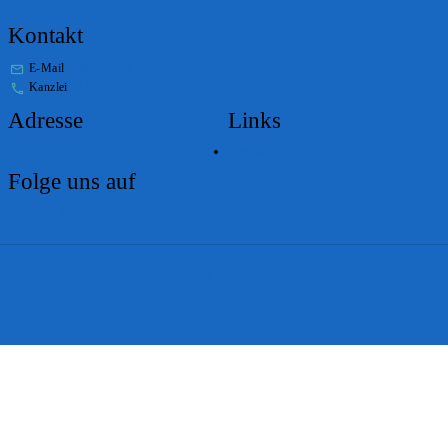
Kontakt
E-Mail
stabs@bs.ch
Kanzlei
+41 61 267 86 01
Adresse
Links
Lageplan
Folge uns auf
Impressum
Disclaimer