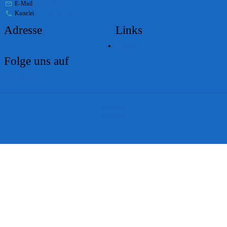
E-Mail
stabs@bs.ch
Kanzlei
+41 61 267 86 01
Adresse
Links
Lageplan
Folge uns auf
Impressum
Disclaimer