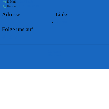
E-Mail
stabs@bs.ch
Kanzlei
+41 61 267 86 01
Adresse
Links
Lageplan
Folge uns auf
Impressum
Disclaimer