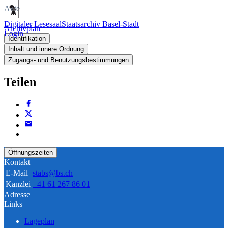
Akte
Digitaler Lesesaal
Staatsarchiv Basel-Stadt
Archivplan
Login
Identifikation
Inhalt und innere Ordnung
Zugangs- und Benutzungsbestimmungen
Teilen
Öffnungszeiten
Kontakt
E-Mail
stabs@bs.ch
Kanzlei
+41 61 267 86 01
Adresse
Links
Lageplan