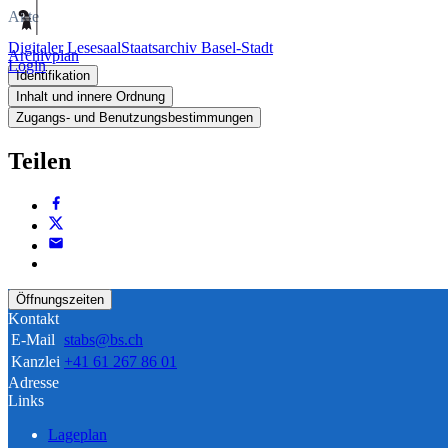
Akte
Digitaler Lesesaal
Staatsarchiv Basel-Stadt
Archivplan
Login
Identifikation
Inhalt und innere Ordnung
Zugangs- und Benutzungsbestimmungen
Teilen
Öffnungszeiten
Kontakt
E-Mail
stabs@bs.ch
Kanzlei
+41 61 267 86 01
Adresse
Links
Lageplan