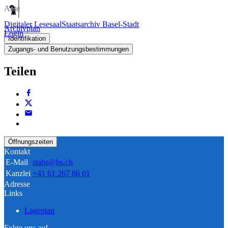
Akte
Digitaler Lesesaal
Staatsarchiv Basel-Stadt
Archivplan
Login
Identifikation
Zugangs- und Benutzungsbestimmungen
Teilen
Öffnungszeiten
Kontakt
E-Mail
stabs@bs.ch
Kanzlei
+41 61 267 86 01
Adresse
Links
Lageplan
Folge uns auf