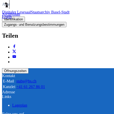
Akte
Digitaler Lesesaal
Staatsarchiv Basel-Stadt
Archivplan
Login
Identifikation
Zugangs- und Benutzungsbestimmungen
Teilen
Öffnungszeiten
Kontakt
E-Mail
stabs@bs.ch
Kanzlei
+41 61 267 86 01
Adresse
Links
Lageplan
Folge uns auf