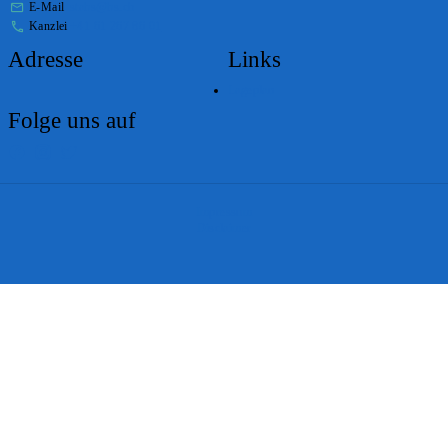
E-Mail
stabs@bs.ch
Kanzlei
+41 61 267 86 01
Adresse
Links
Lageplan
Folge uns auf
Impressum
Disclaimer