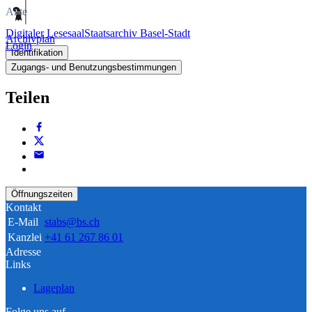
Akte
Digitaler Lesesaal
Staatsarchiv Basel-Stadt
Archivplan
Login
Identifikation
Zugangs- und Benutzungsbestimmungen
Teilen
Öffnungszeiten
Kontakt
E-Mail
stabs@bs.ch
Kanzlei
+41 61 267 86 01
Adresse
Links
Lageplan
Folge uns auf