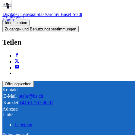
Akte
Digitaler Lesesaal
Staatsarchiv Basel-Stadt
Archivplan
Login
Identifikation
Zugangs- und Benutzungsbestimmungen
Teilen
Öffnungszeiten
Kontakt
E-Mail
stabs@bs.ch
Kanzlei
+41 61 267 86 01
Adresse
Links
Lageplan
Folge uns auf