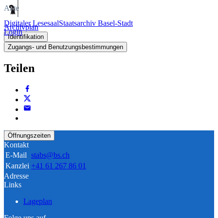
Akte
Digitaler Lesesaal
Staatsarchiv Basel-Stadt
Archivplan
Login
Identifikation
Zugangs- und Benutzungsbestimmungen
Teilen
Öffnungszeiten
Kontakt
E-Mail
stabs@bs.ch
Kanzlei
+41 61 267 86 01
Adresse
Links
Lageplan
Folge uns auf