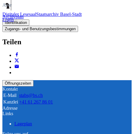
Akte
Digitaler Lesesaal
Staatsarchiv Basel-Stadt
Archivplan
Login
Identifikation
Zugangs- und Benutzungsbestimmungen
Teilen
Öffnungszeiten
Kontakt
E-Mail
stabs@bs.ch
Kanzlei
+41 61 267 86 01
Adresse
Links
Lageplan
Folge uns auf