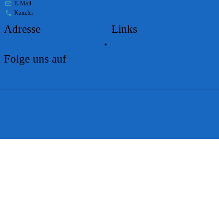
E-Mail
stabs@bs.ch
Kanzlei
+41 61 267 86 01
Adresse
Links
Lageplan
Folge uns auf
Impressum
Disclaimer