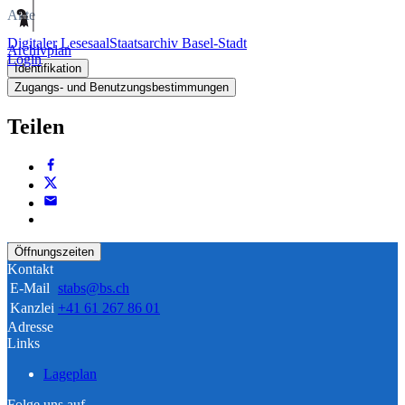
Akte
Digitaler Lesesaal
Staatsarchiv Basel-Stadt
Archivplan
Login
Identifikation
Zugangs- und Benutzungsbestimmungen
Teilen
Öffnungszeiten
Kontakt
E-Mail
stabs@bs.ch
Kanzlei
+41 61 267 86 01
Adresse
Links
Lageplan
Folge uns auf