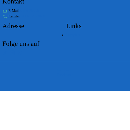
Kontakt
E-Mail
stabs@bs.ch
Kanzlei
+41 61 267 86 01
Adresse
Links
Lageplan
Folge uns auf
Impressum
Disclaimer