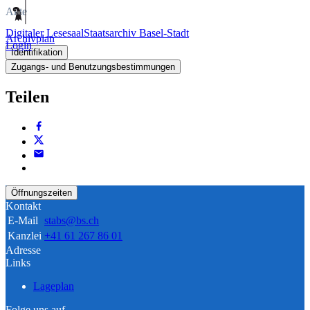
Akte
Digitaler Lesesaal
Staatsarchiv Basel-Stadt
Archivplan
Login
Identifikation
Zugangs- und Benutzungsbestimmungen
Teilen
Öffnungszeiten
Kontakt
E-Mail
stabs@bs.ch
Kanzlei
+41 61 267 86 01
Adresse
Links
Lageplan
Folge uns auf