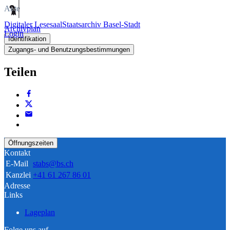
Akte
Digitaler Lesesaal
Staatsarchiv Basel-Stadt
Archivplan
Login
Identifikation
Zugangs- und Benutzungsbestimmungen
Teilen
Öffnungszeiten
Kontakt
E-Mail
stabs@bs.ch
Kanzlei
+41 61 267 86 01
Adresse
Links
Lageplan
Folge uns auf