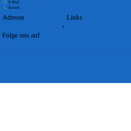
E-Mail
stabs@bs.ch
Kanzlei
+41 61 267 86 01
Adresse
Links
Lageplan
Folge uns auf
Impressum
Disclaimer