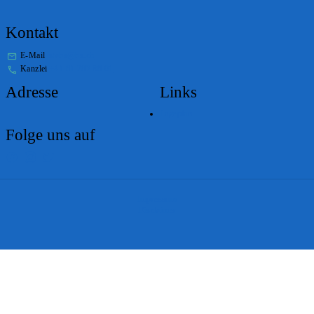
Kontakt
E-Mail
stabs@bs.ch
Kanzlei
+41 61 267 86 01
Adresse
Links
Lageplan
Folge uns auf
Impressum
Disclaimer