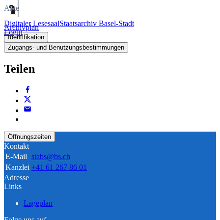
Akte
Digitaler Lesesaal
Staatsarchiv Basel-Stadt
Archivplan
Login
Identifikation
Zugangs- und Benutzungsbestimmungen
Teilen
Öffnungszeiten
Kontakt
E-Mail
stabs@bs.ch
Kanzlei
+41 61 267 86 01
Adresse
Links
Lageplan
Folge uns auf