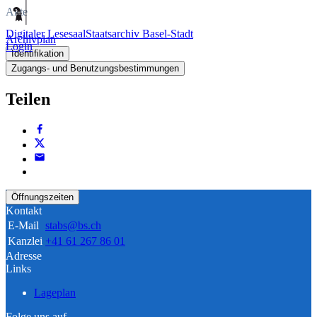
Akte
Digitaler Lesesaal
Staatsarchiv Basel-Stadt
Archivplan
Login
Identifikation
Zugangs- und Benutzungsbestimmungen
Teilen
Öffnungszeiten
Kontakt
E-Mail
stabs@bs.ch
Kanzlei
+41 61 267 86 01
Adresse
Links
Lageplan
Folge uns auf