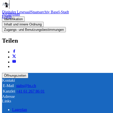
Akte
Digitaler Lesesaal
Staatsarchiv Basel-Stadt
Archivplan
Login
Identifikation
Inhalt und innere Ordnung
Zugangs- und Benutzungsbestimmungen
Teilen
Öffnungszeiten
Kontakt
E-Mail
stabs@bs.ch
Kanzlei
+41 61 267 86 01
Adresse
Links
Lageplan