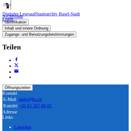
Akte
Digitaler Lesesaal
Staatsarchiv Basel-Stadt
Archivplan
Login
Identifikation
Inhalt und innere Ordnung
Zugangs- und Benutzungsbestimmungen
Teilen
Öffnungszeiten
Kontakt
E-Mail
stabs@bs.ch
Kanzlei
+41 61 267 86 01
Adresse
Links
Lageplan