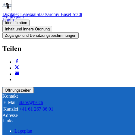
Akte
Digitaler Lesesaal
Staatsarchiv Basel-Stadt
Archivplan
Login
Identifikation
Inhalt und innere Ordnung
Zugangs- und Benutzungsbestimmungen
Teilen
Öffnungszeiten
Kontakt
E-Mail
stabs@bs.ch
Kanzlei
+41 61 267 86 01
Adresse
Links
Lageplan