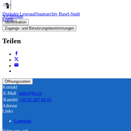
Akte
Digitaler Lesesaal
Staatsarchiv Basel-Stadt
Archivplan
Login
Identifikation
Zugangs- und Benutzungsbestimmungen
Teilen
Öffnungszeiten
Kontakt
E-Mail
stabs@bs.ch
Kanzlei
+41 61 267 86 01
Adresse
Links
Lageplan
Folge uns auf