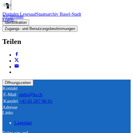
Akte
Digitaler Lesesaal
Staatsarchiv Basel-Stadt
Archivplan
Login
Identifikation
Zugangs- und Benutzungsbestimmungen
Teilen
Öffnungszeiten
Kontakt
E-Mail
stabs@bs.ch
Kanzlei
+41 61 267 86 01
Adresse
Links
Lageplan
Folge uns auf