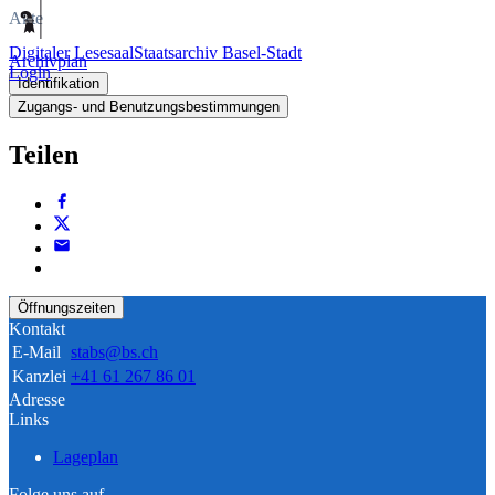
Akte
Digitaler Lesesaal
Staatsarchiv Basel-Stadt
Archivplan
Login
Identifikation
Zugangs- und Benutzungsbestimmungen
Teilen
Öffnungszeiten
Kontakt
E-Mail
stabs@bs.ch
Kanzlei
+41 61 267 86 01
Adresse
Links
Lageplan
Folge uns auf