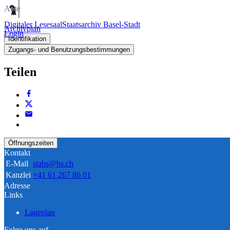
Akte
Digitaler Lesesaal
Staatsarchiv Basel-Stadt
Archivplan
Login
Identifikation
Zugangs- und Benutzungsbestimmungen
Teilen
Öffnungszeiten
Kontakt
E-Mail
stabs@bs.ch
Kanzlei
+41 61 267 86 01
Adresse
Links
Lageplan
Folge uns auf