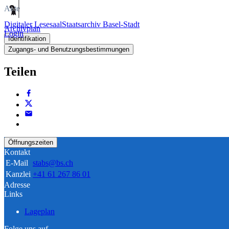
Akte
Digitaler Lesesaal
Staatsarchiv Basel-Stadt
Archivplan
Login
Identifikation
Zugangs- und Benutzungsbestimmungen
Teilen
Öffnungszeiten
Kontakt
E-Mail
stabs@bs.ch
Kanzlei
+41 61 267 86 01
Adresse
Links
Lageplan
Folge uns auf