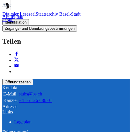
Akte
Digitaler Lesesaal
Staatsarchiv Basel-Stadt
Archivplan
Login
Identifikation
Zugangs- und Benutzungsbestimmungen
Teilen
Öffnungszeiten
Kontakt
E-Mail
stabs@bs.ch
Kanzlei
+41 61 267 86 01
Adresse
Links
Lageplan
Folge uns auf