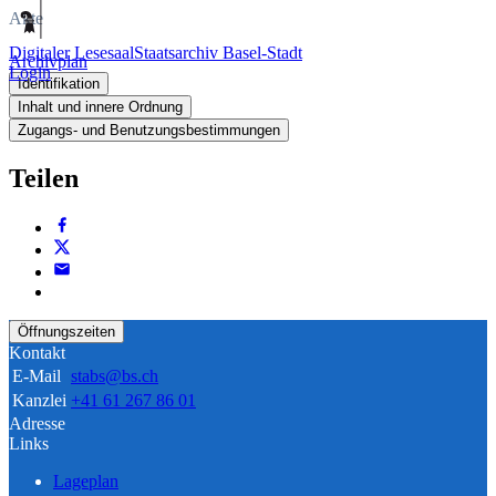
Akte
Digitaler Lesesaal
Staatsarchiv Basel-Stadt
Archivplan
Login
Identifikation
Inhalt und innere Ordnung
Zugangs- und Benutzungsbestimmungen
Teilen
Öffnungszeiten
Kontakt
E-Mail
stabs@bs.ch
Kanzlei
+41 61 267 86 01
Adresse
Links
Lageplan