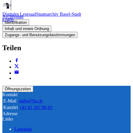
Akte
Digitaler Lesesaal
Staatsarchiv Basel-Stadt
Archivplan
Login
Identifikation
Inhalt und innere Ordnung
Zugangs- und Benutzungsbestimmungen
Teilen
Öffnungszeiten
Kontakt
E-Mail
stabs@bs.ch
Kanzlei
+41 61 267 86 01
Adresse
Links
Lageplan