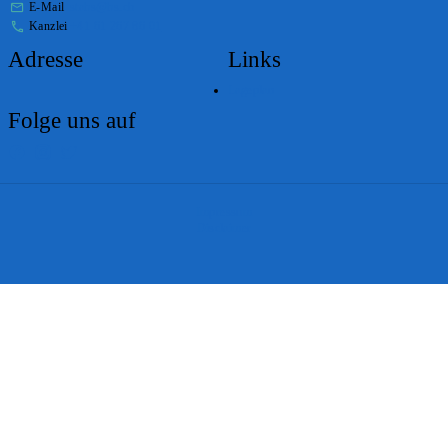
E-Mail
stabs@bs.ch
Kanzlei
+41 61 267 86 01
Adresse
Links
Lageplan
Folge uns auf
Impressum
Disclaimer