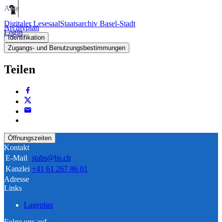
Akte
Digitaler Lesesaal
Staatsarchiv Basel-Stadt
Archivplan
Login
Identifikation
Zugangs- und Benutzungsbestimmungen
Teilen
Öffnungszeiten
Kontakt
E-Mail
stabs@bs.ch
Kanzlei
+41 61 267 86 01
Adresse
Links
Lageplan
Folge uns auf