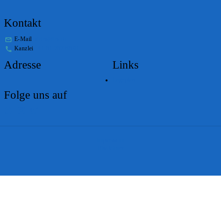
Kontakt
E-Mail
stabs@bs.ch
Kanzlei
+41 61 267 86 01
Adresse
Links
Lageplan
Folge uns auf
Impressum
Disclaimer