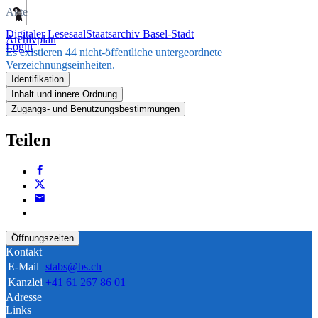
Akte
Digitaler Lesesaal
Staatsarchiv Basel-Stadt
Archivplan
Login
Es existieren 44 nicht-öffentliche untergeordnete
Verzeichnungseinheiten.
Identifikation
Inhalt und innere Ordnung
Zugangs- und Benutzungsbestimmungen
Teilen
Öffnungszeiten
Kontakt
E-Mail
stabs@bs.ch
Kanzlei
+41 61 267 86 01
Adresse
Links