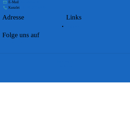
E-Mail
stabs@bs.ch
Kanzlei
+41 61 267 86 01
Adresse
Links
Lageplan
Folge uns auf
Impressum
Disclaimer